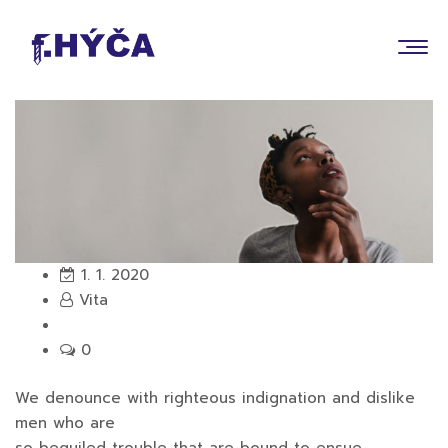
1. 1. 2020
Vita
0
We denounce with righteous indignation and dislike
men who are
so beguiled trouble that are bound to ensue